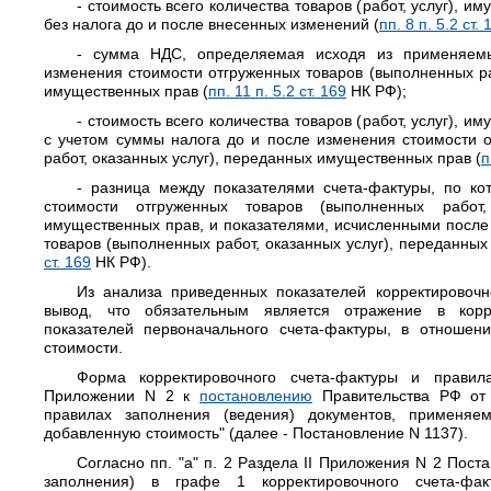
- стоимость всего количества товаров (работ, услуг), и
без налога до и после внесенных изменений (
пп. 8 п. 5.2 ст. 
- сумма НДС, определяемая исходя из применяемы
изменения стоимости отгруженных товаров (выполненных ра
имущественных прав (
пп. 11 п. 5.2 ст. 169
НК РФ);
- стоимость всего количества товаров (работ, услуг), и
с учетом суммы налога до и после изменения стоимости 
работ, оказанных услуг), переданных имущественных прав (
п
- разница между показателями счета-фактуры, по ко
стоимости отгруженных товаров (выполненных работ,
имущественных прав, и показателями, исчисленными после
товаров (выполненных работ, оказанных услуг), переданны
ст. 169
НК РФ).
Из анализа приведенных показателей корректировочн
вывод, что обязательным является отражение в корр
показателей первоначального счета-фактуры, в отношен
стоимости.
Форма корректировочного счета-фактуры и правил
Приложении N 2 к
постановлению
Правительства РФ от
правилах заполнения (ведения) документов, применя
добавленную стоимость" (далее - Постановление N 1137).
Согласно пп. "а" п. 2 Раздела II Приложения N 2 Пост
заполнения) в графе 1 корректировочного счета-фак