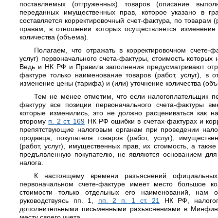
поставляемых (отгруженных) товаров (описание выполн
переданных имущественных прав, которое указано в гр
составляется корректировочный счет-фактура, по товарам 
правам, в отношении которых осуществляется изменение 
количества (объема).
Полагаем, что отражать в корректировочном счете-фа
услуг) первоначального счета-фактуры, стоимость которых 
Ведь и НК РФ и Правила заполнения предусматривают отр
фактуре только наименование товаров (работ, услуг), в 
изменение цены (тарифа) и (или) уточнение количества (объ
Тем не менее отметим, что если налогоплательщик пе
фактуру все позиции первоначального счета-фактуры вме
которые изменились, это не должно расцениваться как на
второму
п. 2 ст. 169
НК РФ ошибки в счетах-фактурах и кор
препятствующие налоговым органам при проведении нало
продавца, покупателя товаров (работ, услуг), имуществ
(работ, услуг), имущественных прав, их стоимость, а такж
предъявленную покупателю, не являются основанием для 
налога.
К настоящему времени разъяснений официальных
первоначальном счете-фактуре имеет место большое ко
стоимости только отдельных его наименований, нам о
руководствуясь пп. 1,
пп. 2 п. 1 ст. 21
НК РФ, налогоп
дополнительными письменными разъяснениями в Минфин 
месту своего учета.