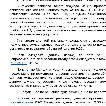
В качестве примера такого подхода можно приве
арбитражного апелляционного суда от 09.04.2012 N 19А
начисление налога на прибыль и НДС с суммы взысканног
несанкционированное использование через присоединенную
водоснабжения жилых домов. По мнению налогового орг
место реализация холодной воды, не учтенная организацие
прибыль и НДС, что является основанием для доначисления
за их несвоевременную уплату.
Суд апелляционной инстанции согласился с выводом 
полученные суммы следует рассматривать в качестве доход
организации возникает объект обложения НДС.
Если следовать данной логике, то организации
неправомерного пользования имуществом следует выстави
(
п. 3 ст. 168
НК РФ).
По мнению Минфина России, выраженному в письме от 
предоставлении помещения в аренду составления актов об о
случаев, когда составление актов предусмотрено договором. 
данном случае не составляли акт приема-передачи иму
составление в таком случае актов об оказании услуг.
2. Полученное по решению суда возмещение не являет
В качестве примера решений, демонстрирующих 
постановление
ФАС Северо-Западного округа от 19.09.2