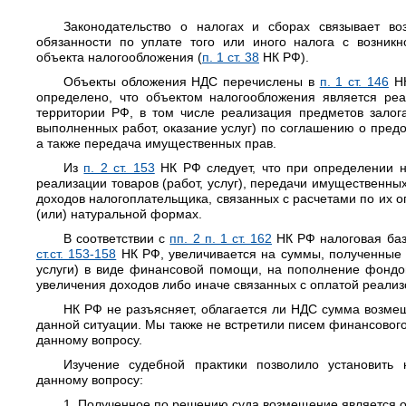
Законодательство о налогах и сборах связывает во
обязанности по уплате того или иного налога с возникн
объекта налогообложения (
п. 1 ст. 38
НК РФ).
Объекты обложения НДС перечислены в
п. 1 ст. 146
НК
определено, что объектом налогообложения является реал
территории РФ, в том числе реализация предметов залога
выполненных работ, оказание услуг) по соглашению о предо
а также передача имущественных прав.
Из
п. 2 ст. 153
НК РФ следует, что при определении н
реализации товаров (работ, услуг), передачи имущественны
доходов налогоплательщика, связанных с расчетами по их о
(или) натуральной формах.
В соответствии с
пп. 2 п. 1 ст. 162
НК РФ налоговая баз
ст.ст. 153-158
НК РФ, увеличивается на суммы, полученные 
услуги) в виде финансовой помощи, на пополнение фондов
увеличения доходов либо иначе связанных с оплатой реализ
НК РФ не разъясняет, облагается ли НДС сумма возмещ
данной ситуации. Мы также не встретили писем финансового
данному вопросу.
Изучение судебной практики позволило установить
данному вопросу:
1. Полученное по решению суда возмещение является 