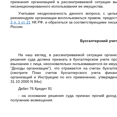
признания организацией в рассматриваемой ситуации в
несанкционированного использования ее имущества.
Учитывая неоднозначность данного вопроса, с цел
рекомендуем организации воспользоваться правом, предо
2 п. 1 ст. 21
НК РФ, и обратиться за соответствующими пис
России.
Бухгалтерский учет
На наш взгляд, в рассматриваемой ситуации органи
решения суда должна признать в бухгалтерском учете пр
взысканию с лица, неосновательно пользовавшегося ее имуще
"Доходы организации"), что отражается на счетах бухгал
(смотрите План счетов бухгалтерского учета финанс
организаций и Инструкцию по его применению, утвержде
31.10.2000 N 94н):
Дебет 76 Кредит 91
- на основании решения суда признан прочий дохо
получению возмещения.