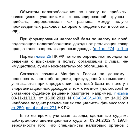
Объектом налогообложения по налогу на прибыль 
являющихся участниками консолидированной группы н
прибыль, определяемая как разница между получ
произведенных расходов, которые определяются в соответ
РФ).
При формировании налоговой базы по налогу на приб
подлежащие налогообложению доходы от реализации товаро
прав, а также внереализационные доходы (
п. 1 ст. 274
,
п. 1 с
Нормы
главы 25
НК РФ четко не определяют порядка на
решения о взыскании в пользу организации с лица, не
имуществом, сумм неосновательного обогащения.
Согласно позиции Минфина России по данному 
неосновательного обогащения, присужденной к взысканию
учитываются при определении налоговой базы по налогу 
внереализационных доходов в том отчетном (налоговом) пе
указанное судебное решение (смотрите, например,
письма
03-11-11/113, от 16.08.2011 N
03-03-06/1/490
, от 14.02.
наиболее поздних разъяснениях специалисты финансового
ст. 250
,
пп. 4 п. 4 ст. 271
НК РФ.
В то же время, учитывая выводы, сделанные судья
арбитражного апелляционного суда от 09.04.2012 N 19АП
вероятности того, что специалисты налоговых органов 