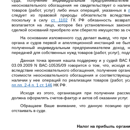
суда, получение индивидуальным предпринимател
неосновательного обогащения не свидетельствует о налич
товаров (работ, услуг) либо иных операций, указанных в
следует из правовой природы обязательств вследстви
поскольку в силу
ст. 1102
ГК РФ обязанность возврати
возлагается на лицо, которое без установленных зако
сделкой оснований приобрело или сберегло имущество за сче
На основании изложенного суд делает вывод, что при т
органа и судов первой и апелляционной инстанций не было
полученный индивидуальным предпринимателем доход, н
передачей для собственных нужд товаров (работ, услуг), по
Данная точка зрения нашла поддержку и у судей ВАС 
03.09.2009 N ВАС-10535/09 говорится о том, что, исходя 
вследствие неосновательного обогащения, получение орган
стоимости неосновательного обогащения и соответствующи
наличии у нее операций по реализации товаров (работ, ус
пп.пп. 2-4 п. 1 ст. 146
НК РФ.
Исходя из этого, организация при получении расс
должна оформлять счетов-фактур и актов об оказании услуг.
Обращаем Ваше внимание, что данную позицию орга
отстаивать в суде.
Налог на прибыль орган