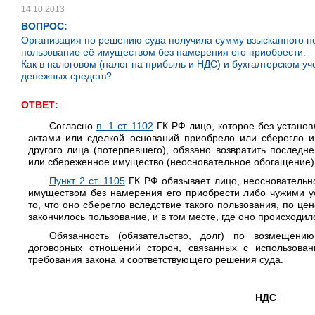
14.10.2013
ВОПРОС:
Организация по решению суда получила сумму взысканного н
пользование её имуществом без намерения его приобрести.
Как в налоговом (налог на прибыль и НДС) и бухгалтерском у
денежных средств?
ОТВЕТ:
Согласно
п. 1 ст. 1102
ГК РФ лицо, которое без устано
актами или сделкой оснований приобрело или сберегло и
другого лица (потерпевшего), обязано возвратить последн
или сбереженное имущество (неосновательное обогащение)
Пункт 2 ст. 1105
ГК РФ обязывает лицо, неосновательн
имуществом без намерения его приобрести либо чужими у
то, что оно сберегло вследствие такого пользования, по це
закончилось пользование, и в том месте, где оно происходил
Обязанность (обязательство, долг) по возмещени
договорных отношений сторон, связанных с использова
требования закона и соответствующего решения суда.
НДС