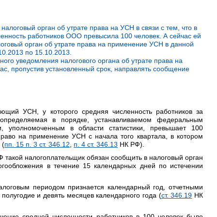
налоговый орган об утрате права на УСН в связи с тем, что в
сленность работников ООО превысила 100 человек. А сейчас ей
логовый орган об утрате права на применение УСН в данной
10.2013 по 15.10.2013.
ого уведомления налогового органа об утрате права на
ас, пропустив установленный срок, направлять сообщение
ющий УСН, у которого средняя численность работников за
 определяемая в порядке, устанавливаемом федеральным
и, уполномоченным в области статистики, превышает 100
право на применение УСН с начала того квартала, в котором
 (
пп. 15 п. 3 ст. 346.12
,
п. 4 ст. 346.13
НК РФ).
 такой налогоплательщик обязан сообщить в налоговый орган
гообложения в течение 15 календарных дней по истечении
логовым периодом признается календарный год, отчетными
 полугодие и девять месяцев календарного года (
ст. 346.19
НК
шение средней численности работников в 100 человек было