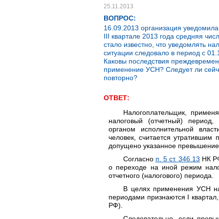
25.11.2013
ВОПРОС:
16.09.2013 организация уведомила 
III квартале 2013 года средняя чи
стало известно, что уведомлять на
ситуации следовало в период с 01.
Каковы последствия преждевременн
применение УСН? Следует ли сейч
повторно?
ОТВЕТ:
Налогоплательщик, применя
налоговый (отчетный) период,
органом исполнительной власт
человек, считается утратившим 
допущено указанное превышение
Согласно
п. 5 ст. 346.13
НК РФ
о переходе на иной режим нало
отчетного (налогового) периода.
В целях применения УСН на
периодами признаются I квартал,
РФ).
Следовательно, если превы