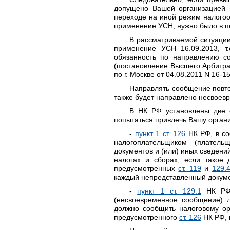
допущено Вашей организацией в
переходе на иной режим налогоо
применение УСН, нужно было в пе
В рассматриваемой ситуации
применение УСН 16.09.2013, т
обязанность по направлению с
(постановление Высшего Арбитра
по г. Москве от 04.08.2011 N 16-
Направлять сообщение повтор
также будет направлено несвоев
В НК РФ установлены две с
попытаться привлечь Вашу органи
-
пункт 1 ст. 126
НК РФ, в со
налогоплательщиком (плател
документов и (или) иных сведени
налогах и сборах, если такое 
предусмотренных
ст. 119
и
129.
каждый непредставленный докуме
-
пункт 1 ст. 129.1
НК РФ,
(несвоевременное сообщение) л
должно сообщить налоговому орг
предусмотренного
ст. 126
НК РФ, 