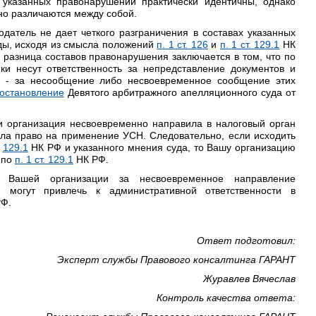
 указанных правонарушений практически идентичны, однако
но различаются между собой.
одатель не дает четкого разграничения в составах указанных
ды, исходя из смысла положений
п. 1 ст. 126
и
п. 1 ст. 129.1
НК
 разница составов правонарушения заключается в том, что по
 несут ответственность за непредставление документов и
- за несообщение либо несвоевременное сообщение этих
остановление
Девятого арбитражного апелляционного суда от
и организация несвоевременно направила в налоговый орган
ила право на применение УСН. Следовательно, если исходить
,
129.1
НК РФ и указанного мнения суда, то Вашу организацию
 по
п. 1 ст. 129.1
НК РФ.
я Вашей организации за несвоевременное направление
 могут привлечь к административной ответственности в
Ф.
Ответ подготовил:
Эксперт службы Правового консалтинга ГАРАНТ
Журавлев Вячеслав
Контроль качества ответа: