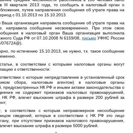
 III квартале 2013 года, то сообщить в налоговый орган о
бложения, путем направления сообщения об утрате права на
риод с 01.10.2013 по 15.10.2013.
 Ваша организация направила сообщение об утрате права на
.е. направила сообщение несвоевременно. При этом свою
ообщения в налоговый орган Ваша организация выполнила
жного Суда РФ от 07.10.2008 N 6159/08,
письмо
УФНС России
15/076724@).
но, по истечению 15.10.2013, не нужно, т.к. такое сообщение
ременно.
татьи, в соответствии с которыми налоговые органы могут
зацию к ответственности:
ответствии с которым непредставление в установленный срок
ьщиком сбора, налоговым агентом) в налоговые органы
й, предусмотренных НК РФ и иными актами законодательства о
деяние не содержит признаков налоговых правонарушений,
4
НК РФ, влечет взыскание штрафа в размере 200 рублей за
нт;
 в соответствии с которым неправомерное несообщение
ицом сведений, которые в соответствии с НК РФ это лицо
ану, при отсутствии признаков налогового правонарушения,
влечет взыскание штрафа в размере 5000 рублей.