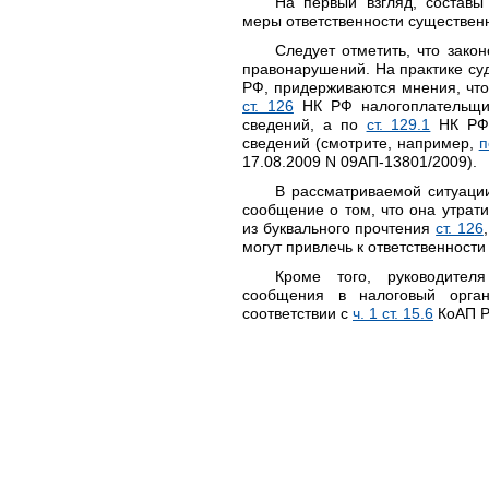
На первый взгляд, составы
меры ответственности существен
Следует отметить, что закон
правонарушений. На практике су
РФ, придерживаются мнения, что
ст. 126
НК РФ налогоплательщики
сведений, а по
ст. 129.1
НК РФ 
сведений (смотрите, например,
п
17.08.2009 N 09АП-13801/2009).
В рассматриваемой ситуаци
сообщение о том, что она утрат
из буквального прочтения
ст. 126
могут привлечь к ответственности
Кроме того, руководител
сообщения в налоговый орган
соответствии с
ч. 1 ст. 15.6
КоАП Р