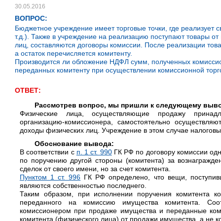
30.05.2016
ВОПРОС:
Бюджетное учреждение имеет торговые точки, где реализует св
т.д.). Также в учреждение на реализацию поступают товары о
лиц, составляются договоры комиссии. После реализации това
а остаток перечисляется комитенту.
Производится ли обложение НДФЛ сумм, полученных комисси
переданных комитенту при осуществлении комиссионной торг
ОТВЕТ:
Рассмотрев вопрос, мы пришли к следующему выв
Физические лица, осуществляющие продажу принад
организацию-комиссионера, самостоятельно осуществляю
доходы физических лиц. Учреждение в этом случае налоговы
Обоснование вывода:
В соответствии с
п. 1 ст. 990
ГК РФ по договору комиссии одн
по поручению другой стороны (комитента) за вознагражде
сделок от своего имени, но за счет комитента.
Пунктом 1 ст. 996
ГК РФ определено, что вещи, поступивш
являются собственностью последнего.
Таким образом, при исполнении поручения комитента к
переданного на комиссию имущества комитента. Соот
комиссионером при продаже имущества и переданные коми
комитента (физического лица) от продажи имущества, а не к