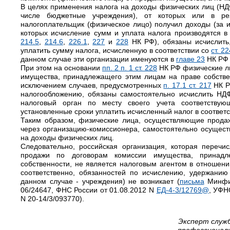
В целях применения налога на доходы физических лиц (НДФ
числе бюджетные учреждения), от которых или в ре
налогоплательщик (физическое лицо) получил доходы (за 
которых исчисление сумм и уплата налога производятся в
214.5
,
214.6
,
226.1
,
227
и
228
НК РФ), обязаны исчислить
уплатить сумму налога, исчисленную в соответствии со
ст. 2
данном случае эти организации именуются в
главе 23
НК РФ 
При этом на основании
пп. 2 п. 1 ст. 228
НК РФ физические л
имущества, принадлежащего этим лицам на праве собстве
исключением случаев, предусмотренных
п. 17.1 ст. 217
НК Р
налогообложению, обязаны самостоятельно исчислить НДФ
налоговый орган по месту своего учета соответству
установленные сроки уплатить исчисленный налог в соответ
Таким образом, физические лица, осуществляющие прод
через организацию-комиссионера, самостоятельно осущест
на доходы физических лиц.
Следовательно, российская организация, которая перечи
продажи по договорам комиссии имущества, принад
собственности, не является налоговым агентом в отношени
соответственно, обязанностей по исчислению, удержанию
данном случае - учреждения) не возникает (
письма
Минфин
06/24647, ФНС России от 01.08.2012 N
ЕД-4-3/12769@
, УФН
N 20-14/3/093770).
Эксперт служ