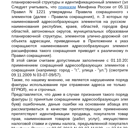
планировочной структуры и идентификационный элемент (эл
Следует учитывать, что
приказом
Минфина России от 05.11
Правил N 1221 утверждены Правила сокращенного н
элементов (далее - Правила сокращения), п. 3 которых пр
наименований адресообразующих элементов на русском 
наименования республик, краев, областей, городов фе
областей, автономных округов, муниципальных образовани
планировочной структуры, элементов улично-дорожной се
объекта адресации, приведенные в Приложении к ука
сокращаются наименования адресообразующих элемент
расшифровка такого сокращения приводит к различному п
Правил сокращения).
В этой связи считаем допустимым заполнение с 01.10.20
применением сокращений адресообразующих элементов 
сокращения (например: город - "г.", улица - "ул.") (смотрит
09.11.2009 N 03-07-09/57).
Также, по нашему мнению, не является нарушением порядка
фактуры использование при отражении адреса не только п
ЕГРЮЛ), но и строчных.
Представляется, что даже в случае признания такого поряд
фактуры (с принятым сокращением адресообразующих элем
букв) ошибочным, даные ошибки на основании абзаца вт
рассматриваться в качестве препятствующих применению
препятствуют идентификации продавца, покупателя товар
прав, наименования товаров (работ, услуг), имуществен
налоговой ставки и суммы налога, предъявленной покупате