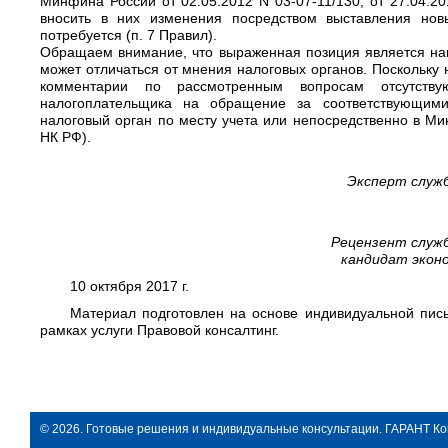
Минфина России от 02.05.2012 N 03-07-11/130, от 27.04.2
вносить в них изменения посредством выставления нов
потребуется (п. 7 Правил).
Обращаем внимание, что выраженная позиция является на
может отличаться от мнения налоговых органов. Поскольку
комментарии по рассмотренным вопросам отсутств
налогоплательщика на обращение за соответствующим
налоговый орган по месту учета или непосредственно в Ми
НК РФ).
Эксперт служ
Рецензент служ
кандидат экон
10 октября 2017 г.
Материал подготовлен на основе индивидуальной пись
рамках услуги Правовой консалтинг.
© 2026. Готовые решения и индивидуальные консультации. ГАРАНТ Ко