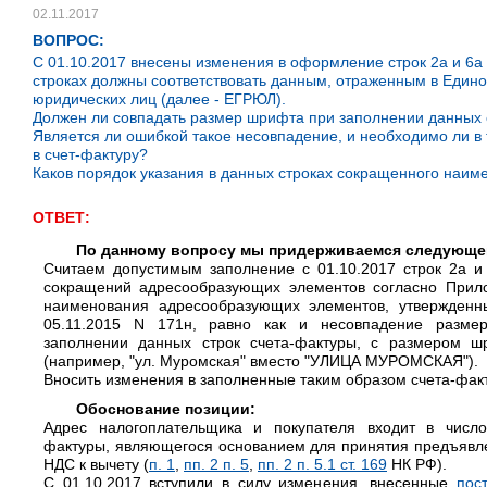
02.11.2017
ВОПРОС:
С 01.10.2017 внесены изменения в оформление строк 2а и 6а 
строках должны соответствовать данным, отраженным в Един
юридических лиц (далее - ЕГРЮЛ).
Должен ли совпадать размер шрифта при заполнении данных 
Является ли ошибкой такое несовпадение, и необходимо ли в
в счет-фактуру?
Каков порядок указания в данных строках сокращенного наим
ОТВЕТ:
По данному вопросу мы придерживаемся следующе
Считаем допустимым заполнение с 01.10.2017 строк 2а и
сокращений адресообразующих элементов согласно Прил
наименования адресообразующих элементов, утвержде
05.11.2015 N 171н, равно как и несовпадение разме
заполнении данных строк счета-фактуры, с размером ш
(например, "ул. Муромская" вместо "УЛИЦА МУРОМСКАЯ").
Вносить изменения в заполненные таким образом счета-факт
Обоснование позиции:
Адрес налогоплательщика и покупателя входит в число
фактуры, являющегося основанием для принятия предъявл
НДС к вычету (
п. 1
,
пп. 2 п. 5
,
пп. 2 п. 5.1 ст. 169
НК РФ).
С 01.10.2017 вступили в силу изменения, внесенные
пос