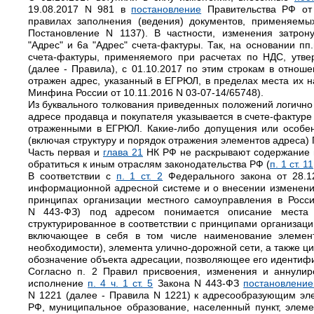
19.08.2017 N 981 в
постановление
Правительства РФ от
правилах заполнения (ведения) документов, применяемы
Постановление N 1137). В частности, изменения затрон
"Адрес" и 6а "Адрес" счета-фактуры. Так, на основании пп.п
счета-фактуры, применяемого при расчетах по НДС, утв
(далее - Правила), с 01.10.2017 по этим строкам в отнош
отражен адрес, указанный в ЕГРЮЛ, в пределах места их 
Минфина России от 10.11.2016 N 03-07-14/65748).
Из буквального толкования приведенных положений логично
адресе продавца и покупателя указывается в счете-фактуре
отраженными в ЕГРЮЛ. Какие-либо допущения или особенн
(включая структуру и порядок отражения элементов адреса)
Часть первая и
глава 21
НК РФ не раскрывают содержание п
обратиться к иным отраслям законодательства РФ (
п. 1 ст. 11
В соответствии с
п. 1 ст. 2
Федерального закона от 28.1
информационной адресной системе и о внесении изменени
принципах организации местного самоуправления в Росси
N 443-ФЗ) под адресом понимается описание места 
структурированное в соответствии с принципами организац
включающее в себя в том числе наименование элемент
необходимости), элемента улично-дорожной сети, а также ц
обозначение объекта адресации, позволяющее его идентиф
Согласно п. 2 Правил присвоения, изменения и аннулир
исполнение
п. 4 ч. 1 ст. 5
Закона N 443-ФЗ
постановлени
N 1221 (далее - Правила N 1221) к адресообразующим эле
РФ, муниципальное образование, населенный пункт, элеме