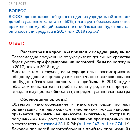
28.11.2017
ВОПРОС:
В ООО (далее также - общество) один из учредителей компан
долей в уставном капитале - 50%, планирует безвозмездно п
применяющему общий режим налогообложения. Будет ли эта о
он внесет эти средства в 2017 или 2018 годах?
ОТВЕТ:
Рассмотрев вопрос, мы пришли к следующему выв
Безвозмездно полученные от учредителя денежные средства
будет учесть при формировании налоговой базы по налогу н
в 2017, так и в 2018 году.
Вместе с тем в случае, если учредитель в рассматриваем
обществу деньги в целях увеличения чистых активов после
не будет облагаться налогом на прибыль. В 2018 году 
облагаемого налогом на прибыль, если учредитель передаст
вклада в имущество общества (в порядке, установленном гр
Обоснование вывода:
Объектом налогообложения и налоговой базой по нал
организаций, не являющихся участниками консолидирова
признается прибыль (ее денежное выражение), которая п
полученными ими доходами и величиной произведенных им
в соответствии с
главой 25
НК РФ (
п. 1 ст. 247
,
п. 1 ст. 274
НК 
Доходом для целей налогообложения прибыли организаций п