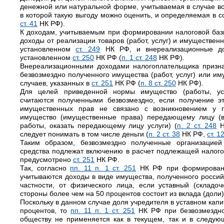
денежной или натуральной форме, учитываемая в случае во
в которой такую выгоду можно оценить, и определяемая в с
ст. 41
НК РФ).
К доходам, учитываемым при формировании налоговой базы
доходы от реализации товаров (работ, услуг) и имуществен
установленном
ст. 249
НК РФ, и внереализационные до
установленном
ст. 250
НК РФ (
п. 1 ст. 248
НК РФ).
Внереализационными доходами налогоплательщика признаю
безвозмездно полученного имущества (работ, услуг) или и
случаев, указанных в
ст. 251
НК РФ (
п. 8 ст. 250
НК РФ).
Для целей приведенной нормы имущество (работы, ус
считаются полученными безвозмездно, если получение эт
имущественных прав не связано с возникновением у п
имущество (имущественные права) передающему лицу (
работы, оказать передающему лицу услуги) (
п. 2 ст. 248
Н
следует понимать в том числе деньги (
п. 2 ст. 38
НК РФ,
ст. 1
Таким образом, безвозмездно полученные организацией
средства подлежат включению в расчет подлежащей налог
предусмотрено
ст. 251
НК РФ.
Так, согласно
пп. 11 п. 1 ст. 251
НК РФ при формировани
учитываются доходы в виде имущества, полученного россий
частности, от физического лица, если уставный (складо
стороны более чем на 50 процентов состоит из вклада (доли)
Поскольку в данном случае доля учредителя в уставном кап
процентов, то
пп. 11 п. 1 ст. 251
НК РФ при безвозмездно
обществу не применяется как в текущем, так и в следую