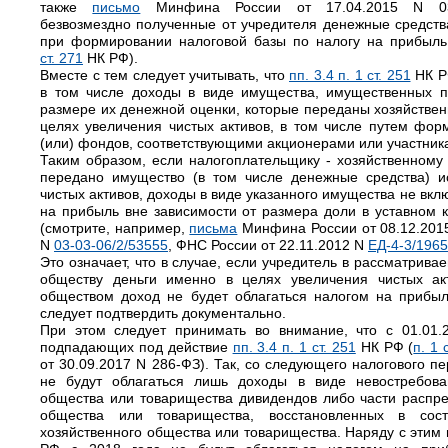
также
письмо
Минфина России от 17.04.2015 N 03-11
безвозмездно полученные от учредителя денежные средств
при формировании налоговой базы по налогу на прибыль 
ст. 271
НК РФ).
Вместе с тем следует учитывать, что
пп. 3.4 п. 1 ст. 251
НК Р
в том числе доходы в виде имущества, имущественных 
размере их денежной оценки, которые переданы хозяйствен
целях увеличения чистых активов, в том числе путем фор
(или) фондов, соответствующими акционерами или участник
Таким образом, если налогоплательщику - хозяйственному 
передано имущество (в том числе денежные средства) и
чистых активов, доходы в виде указанного имущества не вкл
на прибыль вне зависимости от размера доли в уставном к
(смотрите, например,
письма
Минфина России от 08.12.2015 
N
03-03-06/2/53555
, ФНС России от 22.11.2012 N
ЕД-4-3/196
Это означает, что в случае, если учредитель в рассматрива
обществу деньги именно в целях увеличения чистых ак
обществом доход не будет облагаться налогом на прибыл
следует подтвердить документально.
При этом следует принимать во внимание, что с 01.01.
подпадающих под действие
пп. 3.4 п. 1 ст. 251
НК РФ (
п. 1 с
от 30.09.2017 N 286-ФЗ). Так, со следующего налогового 
не будут облагаться лишь доходы в виде невостребова
общества или товарищества дивидендов либо части распр
общества или товарищества, восстановленных в сос
хозяйственного общества или товарищества. Наряду с этим