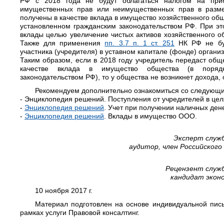
РФ с 2018 года не будут облагаться налогом на при
имущественных прав или неимущественных прав в разме
получены в качестве вклада в имущество хозяйственного об
установленном гражданским законодательством РФ. При это
вклады целью увеличение чистых активов хозяйственного о
Также для применения
пп. 3.7 п. 1 ст. 251
НК РФ не буд
участника (учредителя) в уставном капитале (фонде) органи
Таким образом, если в 2018 году учредитель передаст общ
качестве вклада в имущество общества (в порядк
законодательством РФ), то у общества не возникнет дохода,
Рекомендуем дополнительно ознакомиться со следующ
- Энциклопедия решений. Поступления от учредителей в це
-
Энциклопедия решений
. Учет при получении наличных ден
-
Энциклопедия решений
. Вклады в имущество ООО.
Эксперт служ
аудитор, член Российског
Рецензент служ
кандидат экон
10 ноября 2017 г.
Материал подготовлен на основе индивидуальной пись
рамках услуги Правовой консалтинг.