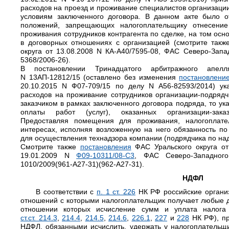
расходов на проезд и проживание специалистов организаци
условиям заключенного договора. В данном акте было 
положений, запрещающих налогоплательщику отнесени
проживания сотрудников контрагента по сделке, на том осн
в договорных отношениях с организацией (смотрите так
округа от 13.08.2008 N КА-А40/7595-08, ФАС Северо-Запад
5368/2006-26).
В постановлении Тринадцатого арбитражного апелл
N 13АП-12812/15 (оставлено без изменения
постановлени
20.10.2015 N Ф07-709/15 по делу N А56-82593/2014) ука
расходов на проживание сотрудников организации-подрядч
заказчиком в рамках заключенного договора подряда, то у
оплаты работ (услуг), оказанных организации-заказ
Предоставляя помещения для проживания, налогоплате
интересах, исполняя возложенную на него обязанность п
для осуществления технадзора компании (подрядчика по над
Смотрите также
постановления
ФАС Уральского округа от 
19.01.2009 N
Ф09-10311/08-С3
, ФАС Северо-Западног
1010/2009(961-А27-31)(962-А27-31).
НДФЛ
В соответствии с
п. 1 ст. 226
НК РФ российские организ
отношений с которыми налогоплательщик получает любые д
отношении которых исчисление сумм и уплата налога 
ст.ст. 214.3
,
214.4
,
214.5
,
214.6
,
226.1
,
227
и
228
НК РФ), пр
НДФЛ, обязанными исчислить, удержать у налогоплательщ