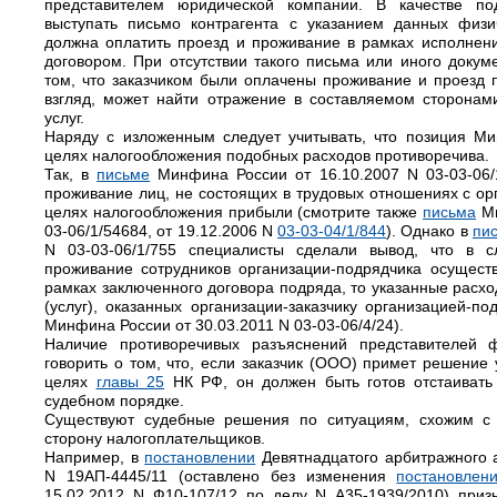
представителем юридической компании. В качестве п
выступать письмо контрагента с указанием данных физи
должна оплатить проезд и проживание в рамках исполнен
договором. При отсутствии такого письма или иного докум
том, что заказчиком были оплачены проживание и проезд п
взгляд, может найти отражение в составляемом сторонам
услуг.
Наряду с изложенным следует учитывать, что позиция Ми
целях налогообложения подобных расходов противоречива.
Так, в
письме
Минфина России от 16.10.2007 N 03-03-06/
проживание лиц, не состоящих в трудовых отношениях с орг
целях налогообложения прибыли (смотрите также
письма
Ми
03-06/1/54684, от 19.12.2006 N
03-03-04/1/844
). Однако в
пи
N 03-03-06/1/755 специалисты сделали вывод, что в с
проживание сотрудников организации-подрядчика осуществ
рамках заключенного договора подряда, то указанные расх
(услуг), оказанных организации-заказчику организацией-п
Минфина России от 30.03.2011 N 03-03-06/4/24).
Наличие противоречивых разъяснений представителей ф
говорить о том, что, если заказчик (ООО) примет решение
целях
главы 25
НК РФ, он должен быть готов отстаивать 
судебном порядке.
Существуют судебные решения по ситуациям, схожим с 
сторону налогоплательщиков.
Например, в
постановлении
Девятнадцатого арбитражного а
N 19АП-4445/11 (оставлено без изменения
постановлен
15.02.2012 N Ф10-107/12 по делу N А35-1939/2010) приз