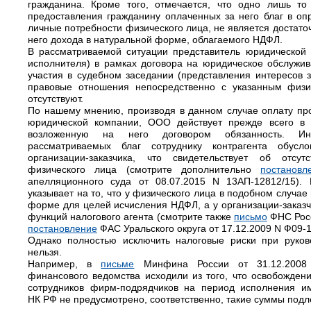
гражданина. Кроме того, отмечается, что одно лишь то 
предоставления гражданину оплаченных за него благ в о
личные потребности физического лица, не является достато
него дохода в натуральной форме, облагаемого НДФЛ.
В рассматриваемой ситуации представитель юридической 
исполнителя) в рамках договора на юридическое обслужив
участия в судебном заседании (представления интересов з
правовые отношения непосредственно с указанным физи
отсутствуют.
По нашему мнению, производя в данном случае оплату пр
юридической компании, ООО действует прежде всего в 
возложенную на него договором обязанность. Ин
рассматриваемых благ сотруднику контрагента обусл
организации-заказчика, что свидетельствует об отсу
физического лица (смотрите дополнительно
постановл
апелляционного суда от 08.07.2015 N 13АП-12812/15). 
указывает на то, что у физического лица в подобном случае
форме для целей исчисления НДФЛ, а у организации-заказч
функций налогового агента (смотрите также
письмо
ФНС Росс
постановление
ФАС Уральского округа от 17.12.2009 N Ф09-1
Однако полностью исключить налоговые риски при руко
нельзя.
Например, в
письме
Минфина России от 31.12.2008 N
финансового ведомства исходили из того, что освобожден
сотрудников фирм-подрядчиков на период исполнения и
НК РФ не предусмотрено, соответственно, такие суммы под