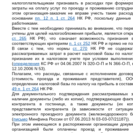
налогоплательщикам признавать в расходах при формир
затраты на оплату услуг по проезду и проживанию сотрудн
этом организация-заказчик не вправе учесть такие расхо
основании
пп. 12 п. 1 ст. 264
НК РФ, поскольку данные 
работниками.
Вместе с тем необходимо принимать во внимание, что пере
учтены для целей налогообложения прибыли, является откр
ст. 265
НК РФ), что означает возможность признания в
соответствующих критериям
п. 1 ст. 252
НК РФ и прямо не п
В связи с тем, что нормы
ст. 270
НК РФ не содержат 
рассматриваемых затрат в расчет налоговой базы по нало
признание их в налоговом учете при условии выполнен
(
определения
КС РФ от 04.06.2007 N 320-О-П и N 366-О-П,
12.10.2006 N 53).
Полагаем, что расходы, связанные с исполнением догово
(стоимость проезда и проживания представителя), ОО
определении налоговой базы по налогу на прибыль в состав
49 п. 1 ст. 264
НК РФ.
Для документального подтверждения рассматриваемых
наличии документы (либо их копии), подтверждающие факт
контрагента в гостинице, а также документы (их ко
представителя контрагента (в зависимости от ситуаци
электронного проездного документа (железнодорожного б
(
письмо
Минфина России от 07.06.2013 N 03-03-07/21187)).
При этом имеющиеся в распоряжении организации докуме
организацией были оплачены проезд и проживание ф