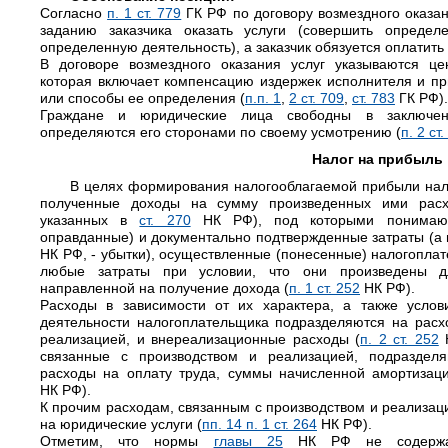
Согласно
п. 1 ст. 779
ГК РФ по договору возмездного оказан
заданию заказчика оказать услуги (совершить определ
определенную деятельность), а заказчик обязуется оплатить 
В договоре возмездного оказания услуг указываются ц
которая включает компенсацию издержек исполнителя и п
или способы ее определения (
п.п. 1
,
2 ст. 709
,
ст. 783
ГК РФ).
Граждане и юридические лица свободны в заключени
определяются его сторонами по своему усмотрению (
п. 2 ст.
Налог на прибыль
В целях формирования налогооблагаемой прибыли нал
полученные доходы на сумму произведенных ими расх
указанных в
ст. 270
НК РФ), под которыми понимаютс
оправданные) и документально подтвержденные затраты (а
НК РФ, - убытки), осуществленные (понесенные) налогопла
любые затраты при условии, что они произведены дл
направленной на получение дохода (
п. 1 ст. 252
НК РФ).
Расходы в зависимости от их характера, а также усло
деятельности налогоплательщика подразделяются на расх
реализацией, и внереализационные расходы (
п. 2 ст. 252
Н
связанные с производством и реализацией, подраздел
расходы на оплату труда, суммы начисленной амортизац
НК РФ).
К прочим расходам, связанным с производством и реализаци
на юридические услуги (
пп. 14 п. 1 ст. 264
НК РФ).
Отметим, что нормы
главы 25
НК РФ не содержат