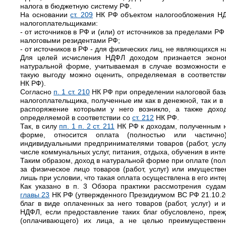
налога в бюджетную систему РФ.
На основании
ст. 209
НК РФ объектом налогообложения НД
налогоплательщиками:
- от источников в РФ и (или) от источников за пределами Р
налоговыми резидентами РФ;
- от источников в РФ - для физических лиц, не являющихся
Для целей исчисления НДФЛ доходом признается эконо
натуральной форме, учитываемая в случае возможности е
такую выгоду можно оценить, определяемая в соответст
НК РФ).
Согласно
п. 1 ст. 210
НК РФ при определении налоговой баз
налогоплательщика, полученные им как в денежной, так и в
распоряжение которыми у него возникло, а также дохо
определяемой в соответствии со
ст. 212
НК РФ.
Так, в силу
пп. 1 п. 2 ст. 211
НК РФ к доходам, полученным 
форме, относится оплата (полностью или частичн
индивидуальными предпринимателями товаров (работ, услу
числе коммунальных услуг, питания, отдыха, обучения в инт
Таким образом, доход в натуральной форме при оплате (пол
за физическое лицо товаров (работ, услуг) или имуществе
лишь при условии, что такая оплата осуществлена в его инте
Как указано в п. 3 Обзора практики рассмотрения суда
главы 23
НК РФ (утвержденного Президиумом ВС РФ 21.10.2
благ в виде оплаченных за него товаров (работ, услуг) и
НДФЛ, если предоставление таких благ обусловлено, пре
(оплачивающего) их лица, а не целью преимущественн