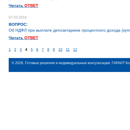
Читать
ОТВЕТ
07.03.2018
ВОПРОС:
Об НДФЛ при выплате депозитарием процентного дохода (куп
Читать
ОТВЕТ
1
2
3
4
5
6
7
8
9
10
11
12
© 2026. Готовые решения и индивидуальные консультации. ГАРАНТ Ко