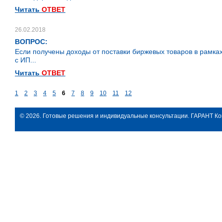
Читать
ОТВЕТ
26.02.2018
ВОПРОС:
Если получены доходы от поставки биржевых товаров в рамках
с ИП...
Читать
ОТВЕТ
1
2
3
4
5
6
7
8
9
10
11
12
© 2026. Готовые решения и индивидуальные консультации. ГАРАНТ Ко