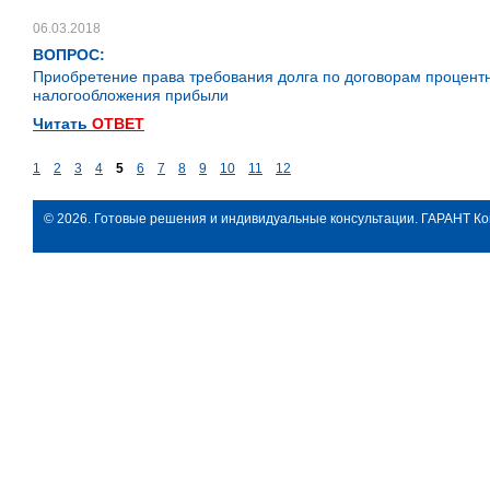
06.03.2018
ВОПРОС:
Приобретение права требования долга по договорам процентн
налогообложения прибыли
Читать
ОТВЕТ
1
2
3
4
5
6
7
8
9
10
11
12
© 2026. Готовые решения и индивидуальные консультации. ГАРАНТ Ко